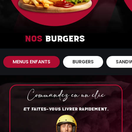
Nos
Burgers
MENUS ENFANTS
BURGERS
SANDW
Commandez en un clic
T FAITES-VOUS LIVRER RAPIDEMENT.
E